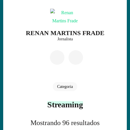
Skip
to
content
(Press
RENAN MARTINS FRADE
Enter)
Jornalista
Categoria
Streaming
Mostrando 96 resultados