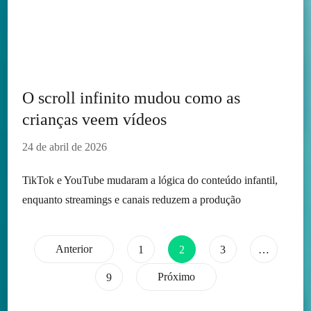
O scroll infinito mudou como as
crianças veem vídeos
24 de abril de 2026
TikTok e YouTube mudaram a lógica do conteúdo infantil,
enquanto streamings e canais reduzem a produção
Paginação
Anterior
Página
Página
Página
1
2
3
…
Página
Próximo
9
de