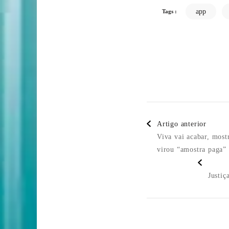
app
Tags :
Post
Artigo anterior
Navigatio
Viva vai acabar, most
virou “amostra paga”
Justiç