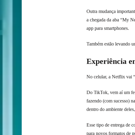
Outra mudança importante 
a chegada da aba “My Net
app para smartphones.
Também estão levando um
Experiência 
No celular, a Netflix vai
Do TikTok, vem aí um fee
fazendo (com sucesso) nas
dentro do ambiente dele
Esse tipo de entrega de co
para novos formatos de p