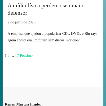
A mídia física perdeu o seu maior
defensor
2 de julho de 2026
A empresa que ajudou a popularizar CDs, DVDs e Blu-rays
agora aposta em um futuro sem discos. Por quê?
Página
Página
Página
Paginação
1
2
…
17
Próximo
de
posts
Renan Martins Frade: