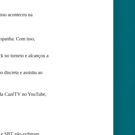
 isso aconteceu na
Espanha. Com isso,
ck no torneio e alcançou a
discreta e assistiu ao
s da CazéTV no YouTube,
bo e SBT não exibiram