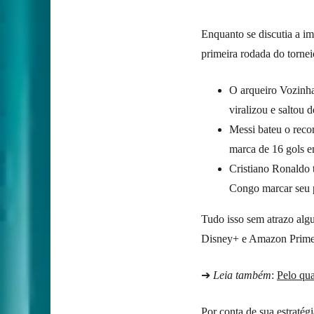
Enquanto se discutia a 
primeira rodada do tornei
O arqueiro Vozinha
viralizou e saltou 
Messi bateu o reco
marca de 16 gols e
Cristiano Ronaldo 
Congo marcar seu p
Tudo isso sem atrazo al
Disney+ e Amazon Prime
➔
Leia também
:
Pelo qua
Por conta de sua estratég