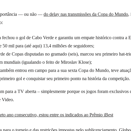
importância — ou não —
do delay nas transmissões da Copa do Mundo
,
o:
 fechou o gol de Cabo Verde e garantiu um empate histórico contra a 
de 50 mil para (até aqui) 13,4 milhões de seguidores;
rde de Copas disputadas no gramado (seis), marcou seu primeiro hat-tri
m mundiais (igualando o feito de Miroslav Klose);
também entrou em campo para a sua sexta Copa do Mundo, teve atuação 
rimeiro gol e conquistar seu primeiro ponto na história da competição.
gum para a TV aberta – simplesmente porque os jogos foram exclusivo
 Video.
rto ano consecutivo, estou entre os indicados ao Prêmio iBest
ia para o torneio e das restrições impostas pelo sublicenciamento, Glo