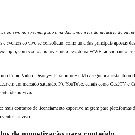
rtes ao vivo no streaming são uma das tendências da indústria do entr
as e eventos ao vivo se consolidam como uma das principais apostas das
r exemplo, começou o ano investindo pesado na WWE, adicionando pr
 como Prime Video, Disney+, Paramount+ e Max seguem apostando no f
estacar em um mercado saturado. No YouTube, canais como CazéTV e 
conteúdo ao vivo.
z mais contratos de licenciamento esportivo migrem para plataformas di
eventos ao vivo.
los de monetização para conteúdo