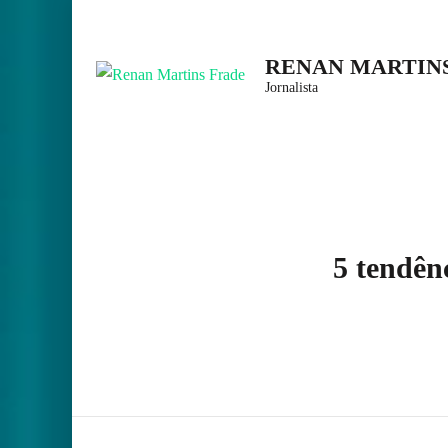
Skip
to
RENAN MARTIN
content
Jornalista
(Press
Enter)
5 tendên