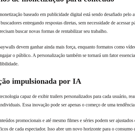
monetização baseado em publicidade digital está sendo desafiado pelo a
m buscadores entregando respostas diretas, sem necessidade de acessar p
ecisam buscar novas formas de rentabilizar seu trabalho.
 paywalls devem ganhar ainda mais força, enquanto formatos como ví
 engajar o público. A personalização também se tornará um fator essencia
dibilidade.
ação impulsionada por IA
ecnologia capaz de exibir trailers personalizados para cada usuário, re
individuais. Essa inovação pode ser apenas o começo de uma tendência
onteúdos promocionais e até mesmo filmes e séries podem ser ajustados
íficos de cada espectador. Isso abre um novo horizonte para o consumo