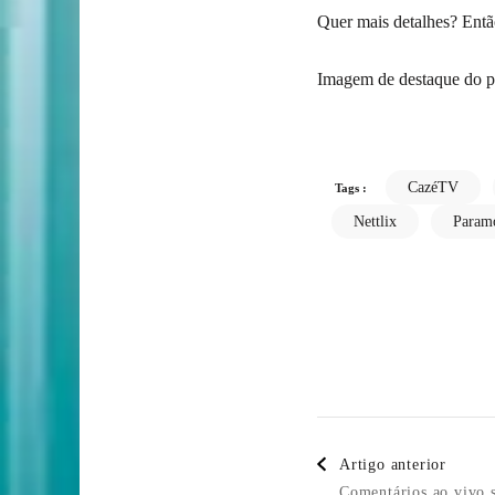
Quer mais detalhes? Ent
Imagem de destaque do po
CazéTV
Tags :
Nettlix
Param
Post
Artigo anterior
Comentários ao vivo s