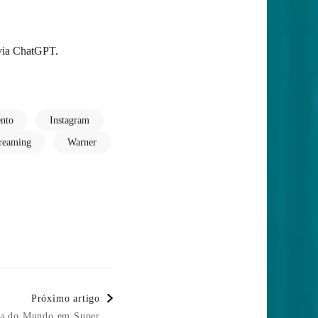
 via ChatGPT.
ento
Instagram
treaming
Warner
Próximo artigo
opa do Mundo em Super