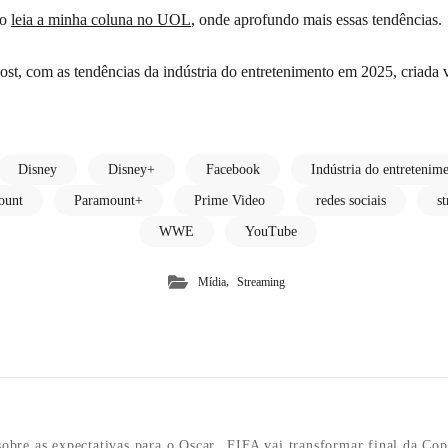
ão
leia a minha coluna no UOL
, onde aprofundo mais essas tendências.
st, com as tendências da indústria do entretenimento em 2025, criada
Disney
Disney+
Facebook
Indústria do entretenim
ount
Paramount+
Prime Video
redes sociais
s
WWE
YouTube
,
Mídia
Streaming
obre as expectativas para o Oscar
FIFA vai transformar final da C