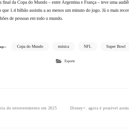
a final da Copa do Mundo – entre Argentina e França – teve uma audiê
o que 1.4 bilhão assistiu a ao menos um minuto do jogo. Já o mais rec
lhões de pessoas em todo o mundo.
Copa do Mundo
música
NFL
Super Bowl
ags :
Esporte
n
tria do entretenimento em 2025
Disney+: agora é possível assi