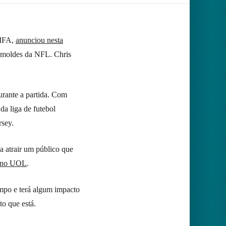
FIFA,
anunciou nesta
s moldes da NFL. Chris
urante a partida. Com
da liga de futebol
rsey.
 atrair um público que
o no UOL
.
empo e terá algum impacto
to que está.