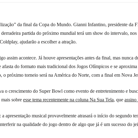
zação” da final da Copa do Mundo. Gianni Infantino, presidente da 
 derradeira partida do próximo mundial terá um show do intervalo, no
Coldplay, ajudarão a escolher a atração.
lgo assim acontece. Já houve apresentações antes da final, mas nunca d
afasta do formato mais tradicional dos Jogos Olímpicos e se aproxima 
, o próximo torneio será na América do Norte, com a final em Nova Je
a o crescimento do Super Bowl como evento de entretenimento e busca
i mais sobre
esse tema recentemente na coluna Na Sua Tela
, que
assin
í: a apresentação musical provavelmente atrasará o início do segundo t
terferir na qualidade do jogo dentro de algo que já é um sucesso do jei