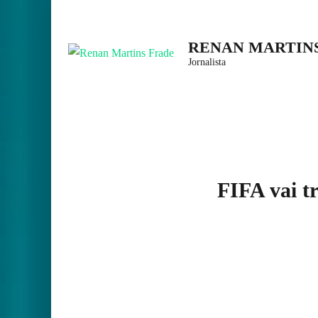
Skip
to
RENAN MARTIN
content
Jornalista
(Press
Enter)
FIFA vai t