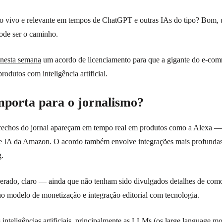
o vivo e relevante em tempos de ChatGPT e outras IAs do tipo? Bom,
de ser o caminho.
nesta semana
um acordo de licenciamento para que a gigante do e-com
rodutos com inteligência artificial.
importa para o jornalismo?
 trechos do jornal apareçam em tempo real em produtos como a Alexa 
de IA da Amazon. O acordo também envolve integrações mais profundas
.
ado, claro — ainda que não tenham sido divulgados detalhes de como 
o modelo de monetização e integração editorial com tecnologia.
teligências artificiais, principalmente as LLMs (os large language mod