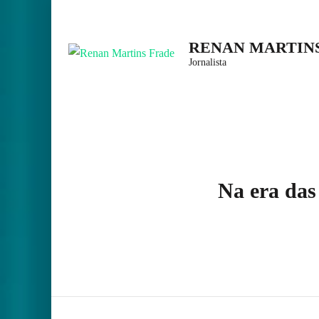
Skip
to
RENAN MARTIN
content
Jornalista
(Press
Enter)
Na era das