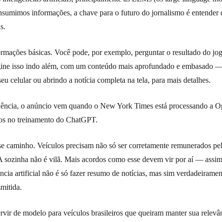
mimos informações, a chave para o futuro do jornalismo é entender qu
s.
formações básicas. Você pode, por exemplo, perguntar o resultado do jogo 
agine isso indo além, com um conteúdo mais aprofundado e embasado — 
eu celular ou abrindo a notícia completa na tela, para mais detalhes.
ência, o anúncio vem quando o New York Times está processando a Op
tos no treinamento do ChatGPT.
esse caminho. Veículos precisam não só ser corretamente remunerados pe
 sozinha não é vilã. Mais acordos como esse devem vir por aí — assi
ência artificial não é só fazer resumo de notícias, mas sim verdadeiram
mitida.
vir de modelo para veículos brasileiros que queiram manter sua relevâ