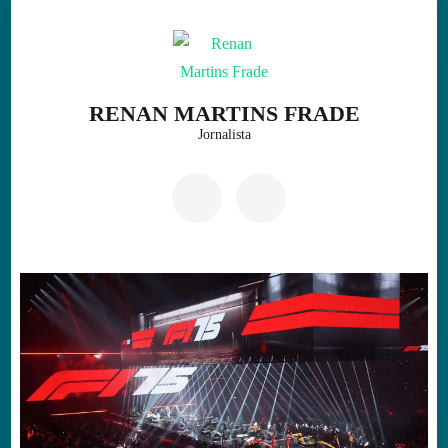
Skip
to
content
(Press
RENAN MARTINS FRADE
Enter)
Jornalista