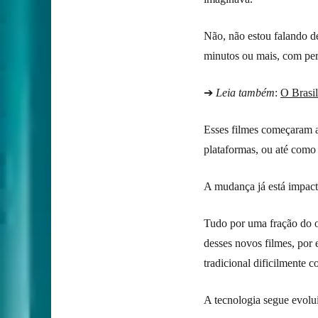
Não, não estou falando d
minutos ou mais, com pers
➔
Leia também
:
O Brasil
Esses filmes começaram a
plataformas, ou até como
A mudança já está impac
Tudo por uma fração do 
desses novos filmes, por 
tradicional dificilmente c
A tecnologia segue evolu