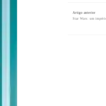
Post
Artigo anterior
Navigatio
Star Wars: um impéri