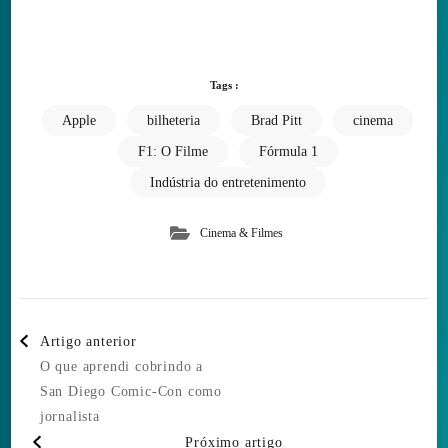
Tags :
Apple
bilheteria
Brad Pitt
cinema
F1: O Filme
Fórmula 1
Indústria do entretenimento
Cinema & Filmes
Post
Artigo anterior
Navigation
O que aprendi cobrindo a
San Diego Comic-Con como
jornalista
Próximo artigo