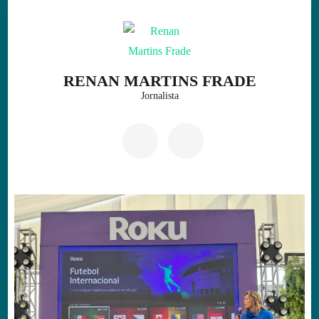
Skip
to
content
(Press
RENAN MARTINS FRADE
Enter)
Jornalista