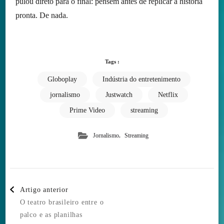
pulou direto para o final: pensem antes de replicar a história
pronta. De nada.
Tags :
Globoplay
Indústria do entretenimento
jornalismo
Justwatch
Netflix
Prime Video
streaming
,
Jornalismo
Streaming
Post
Artigo anterior
Navigation
O teatro brasileiro entre o
palco e as planilhas