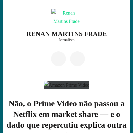
Skip
to
content
(Press
RENAN MARTINS FRADE
Enter)
Jornalista
Não, o Prime Video não passou a
Netflix em market share — e o
dado que repercutiu explica outra