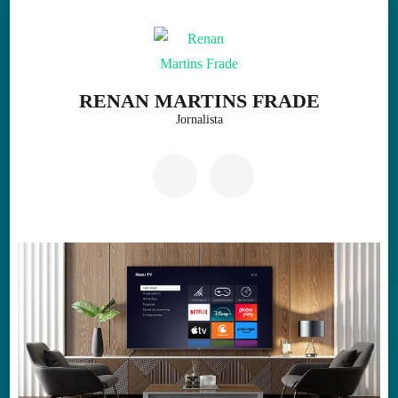
Skip
to
content
(Press
RENAN MARTINS FRADE
Enter)
Jornalista