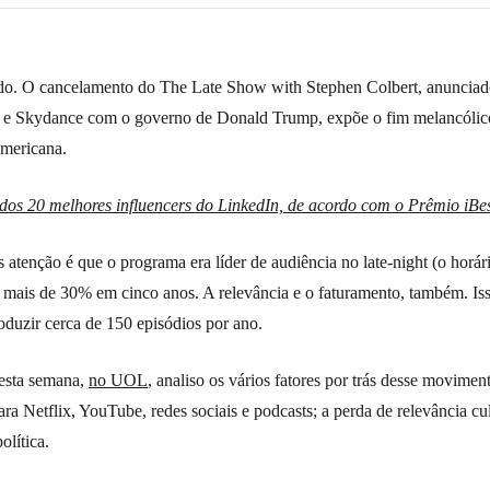
do. O cancelamento do The Late Show with Stephen Colbert, anunciad
t e Skydance com o governo de Donald Trump, expõe o fim melancólic
americana.
dos 20 melhores influencers do LinkedIn, de acordo com o Prêmio iBe
atenção é que o programa era líder de audiência no late-night (o horári
mais de 30% em cinco anos. A relevância e o faturamento, também. Is
duzir cerca de 150 episódios por ano.
esta semana,
no UOL
, analiso os vários fatores por trás desse movime
ra Netflix, YouTube, redes sociais e podcasts; a perda de relevância cult
olítica.