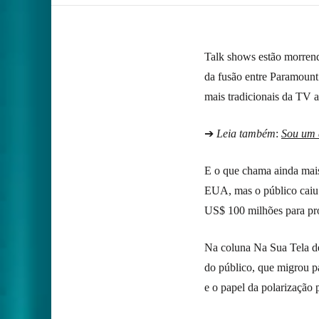
Talk shows estão morren
da fusão entre Paramoun
mais tradicionais da TV 
➔
Leia também
:
Sou um 
E o que chama ainda mais 
EUA, mas o público caiu 
US$ 100 milhões para pro
Na coluna Na Sua Tela d
do público, que migrou pa
e o papel da polarização p