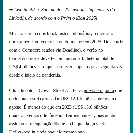
➔
Leia também
:
Sou um dos 20 melhores influencers do
LinkedIn, de acordo com o Prêmio iBest 2025!
Mesmo com menos blockbusters bilionários, o mercado
norte-americano vem respirando melhor em 2025. De acordo
com a Comscore (dados via
Deadline
), o verão no
hemisfério norte deve fechar com uma bilheteria total de
US$ 4 bilhões — o que aconteceria apenas pela segunda vez
desde o início da pandemia.
Globalmente, a Gower Street Analytics
previa em junho
que
o cinema deveria arrecadar US$ 12,1 bilhões entre maio e
agosto. É menos do que em 2023 (US$ 13,6 bilhões),
quando tivemos o fenômeno “Barbenheimer”, mas ainda
assim uma recuperação diante do baque da greve de
Hollywood iniciada naquele mesmo ano.