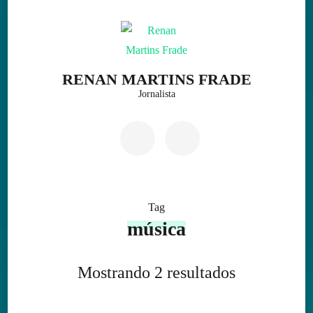
Skip
to
content
(Press
RENAN MARTINS FRADE
Enter)
Jornalista
Tag
música
Mostrando 2 resultados