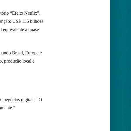
ório “Efeito Netflix”,
enção: US$ 135 bilhões
l equivalente a quase
uando Brasil, Europa e
o, produção local e
m negócios digitais. “O
eamente.”