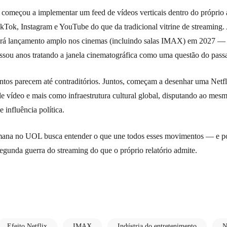
começou a implementar um feed de vídeos verticais dentro do próprio 
kTok, Instagram e YouTube do que da tradicional vitrine de streamin
erá lançamento amplo nos cinemas (incluindo salas IMAX) em 2027 — 
sou anos tratando a janela cinematográfica como uma questão do pass
tos parecem até contraditórios. Juntos, começam a desenhar uma Netfli
 vídeo e mais como infraestrutura cultural global, disputando ao mes
e influência política.
mana no UOL busca entender o que une todos esses movimentos — e p
segunda guerra do streaming do que o próprio relatório admite.
Efeito Netflix
IMAX
Indústria do entretenimento
N