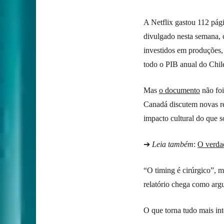
A Netflix gastou 112 pági
divulgado nesta semana,
investidos em produções,
todo o PIB anual do Chil
Mas
o documento
não foi
Canadá discutem novas re
impacto cultural do que s
➔
Leia também
:
O verdad
“O timing é cirúrgico”, m
relatório chega como arg
O que torna tudo mais in