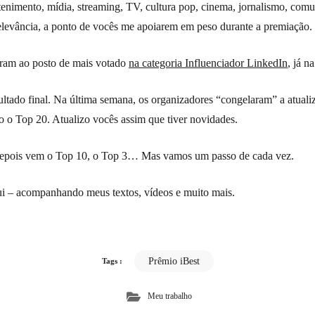
etenimento, mídia, streaming, TV, cultura pop, cinema, jornalismo, com
relevância, a ponto de vocês me apoiarem em peso durante a premiação.
ram ao posto de mais votado
na categoria Influenciador LinkedIn
, já n
ltado final. Na última semana, os organizadores “congelaram” a atuali
o o Top 20. Atualizo vocês assim que tiver novidades.
 Depois vem o Top 10, o Top 3… Mas vamos um passo de cada vez.
ui – acompanhando meus textos, vídeos e muito mais.
Prêmio iBest
Tags :
Meu trabalho