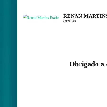
Skip
to
RENAN MARTIN
content
Jornalista
(Press
Enter)
Obrigado a 