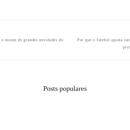
n
e o museu de grandes novidades do
Por que o futebol aposta ta
pró
Posts populares