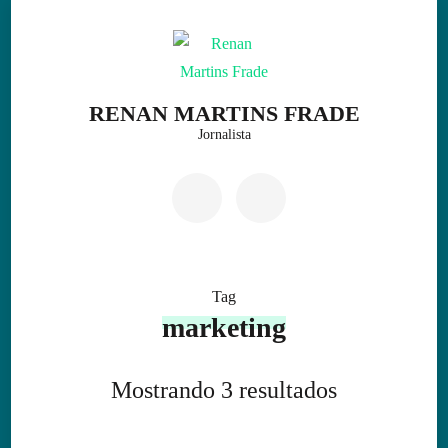
Skip
to
content
(Press
RENAN MARTINS FRADE
Enter)
Jornalista
Tag
marketing
Mostrando 3 resultados