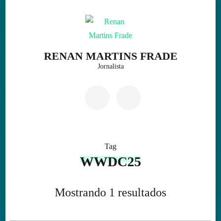
Skip
to
content
(Press
RENAN MARTINS FRADE
Enter)
Jornalista
Tag
WWDC25
Mostrando 1 resultados