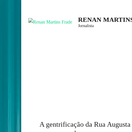
Skip
to
RENAN MARTIN
content
Jornalista
(Press
Enter)
A gentrificação da Rua August