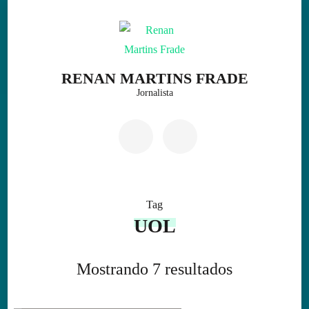
Skip
to
content
(Press
RENAN MARTINS FRADE
Enter)
Jornalista
Tag
UOL
Mostrando 7 resultados