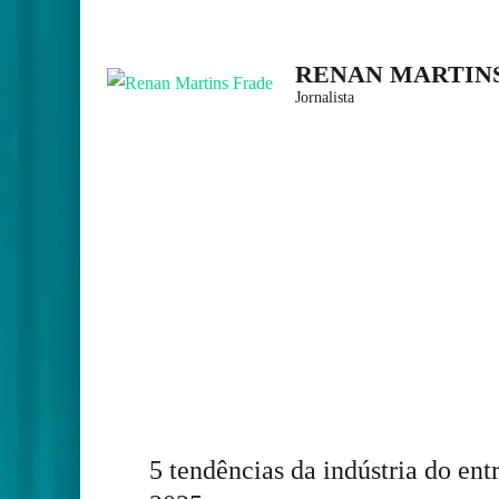
Skip
to
RENAN MARTIN
content
Jornalista
(Press
Enter)
5 tendências da indústria do en