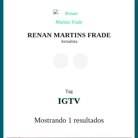
Skip
to
content
(Press
RENAN MARTINS FRADE
Enter)
Jornalista
Tag
IGTV
Mostrando 1 resultados