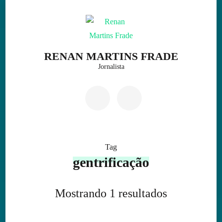
Skip
to
content
(Press
RENAN MARTINS FRADE
Enter)
Jornalista
Tag
gentrificação
Mostrando 1 resultados