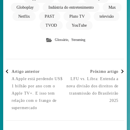
Globoplay
Indústria do entretenimento
Max
Netflix
PAST
Pluto TV
televisão
TVOD
YouTube
,
Glossário
Streaming
Post
Artigo anterior
Próximo artigo
Navigation
A Apple está perdendo US$
LFU vs. Libra: Entenda a
1 bilhão por ano com o
nova divisão dos direitos de
Apple TV+. E isso tem
transmissão do Brasileirão
relação com o frango de
2025
supermercado