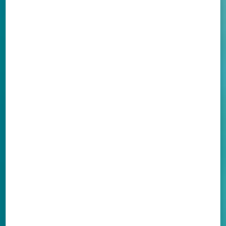
Descubra
como
posso
colaborar
com seu
projeto,
veículo
de
comunicação
ou
empresa.
ENTRE
EM