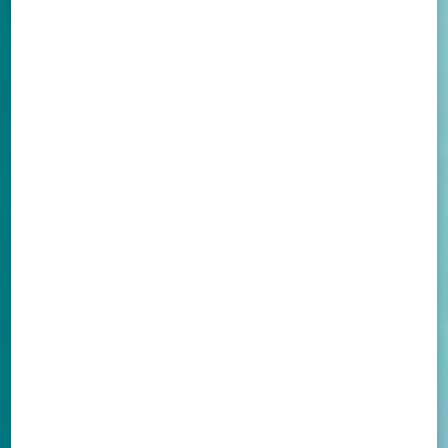
Descubra
como
posso
colaborar
com seu
projeto,
veículo
de
comunicação
ou
empresa.