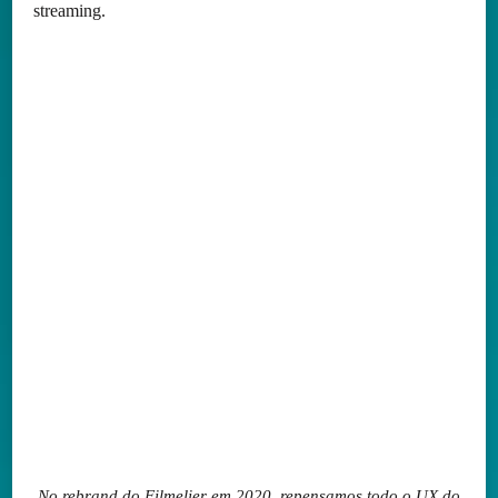
streaming.
No rebrand do Filmelier em 2020, repensamos todo o UX do