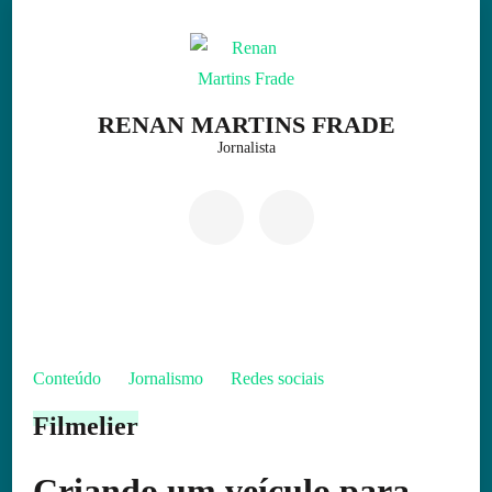
Skip
to
content
(Press
RENAN MARTINS FRADE
Enter)
Jornalista
Conteúdo
Jornalismo
Redes sociais
Filmelier
Criando um veículo para