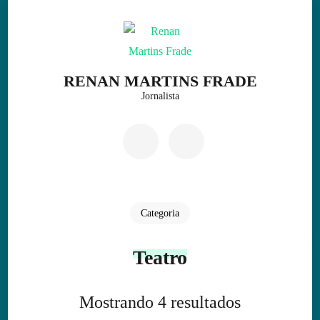
Skip
to
content
(Press
RENAN MARTINS FRADE
Enter)
Jornalista
Categoria
Teatro
Mostrando 4 resultados