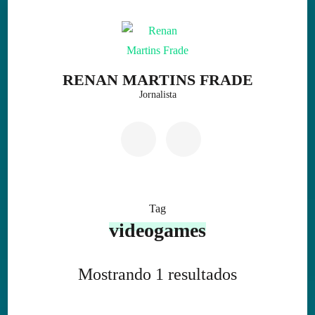
Skip
to
content
(Press
RENAN MARTINS FRADE
Enter)
Jornalista
Tag
videogames
Mostrando 1 resultados