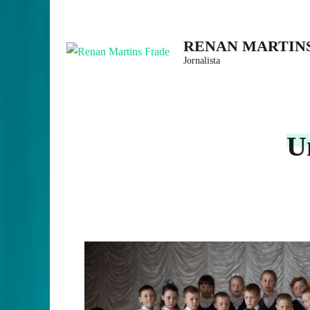
Skip
to
RENAN MARTIN
content
Jornalista
(Press
Enter)
U