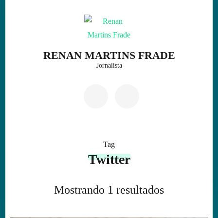
Skip
to
content
(Press
RENAN MARTINS FRADE
Enter)
Jornalista
Tag
Twitter
Mostrando 1 resultados