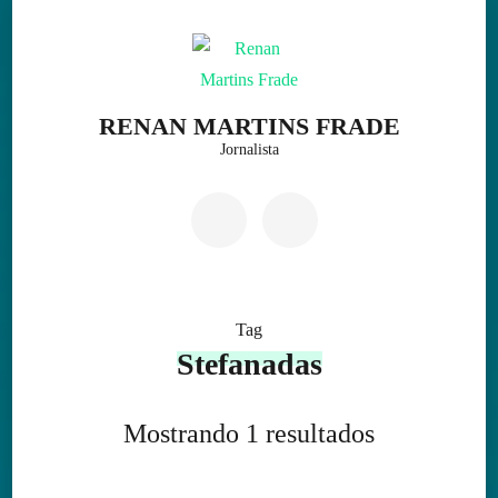
Skip
to
content
(Press
RENAN MARTINS FRADE
Enter)
Jornalista
Tag
Stefanadas
Mostrando 1 resultados