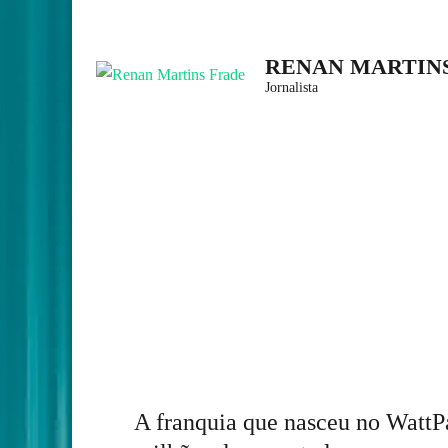
Skip
to
RENAN MARTIN
content
Jornalista
(Press
Enter)
A franquia que nasceu no WattP