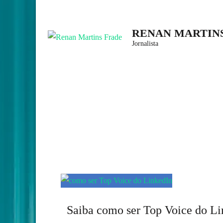
Skip
to
RENAN MARTIN
content
Jornalista
(Press
Enter)
Saiba como ser Top Voice do L