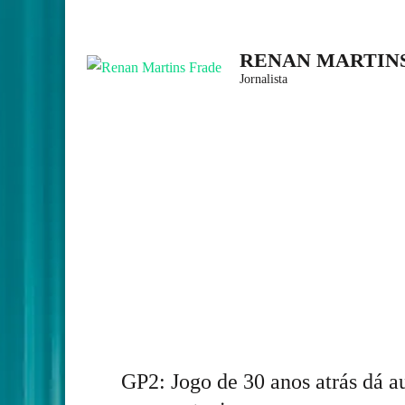
Skip
to
RENAN MARTIN
content
Jornalista
(Press
Enter)
GP2: Jogo de 30 anos atrás dá a