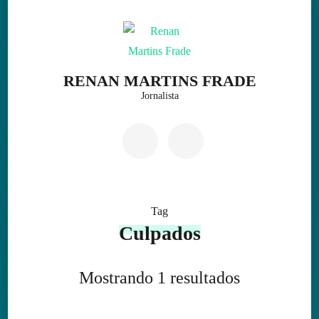
Skip
to
content
(Press
RENAN MARTINS FRADE
Enter)
Jornalista
Tag
Culpados
Mostrando 1 resultados