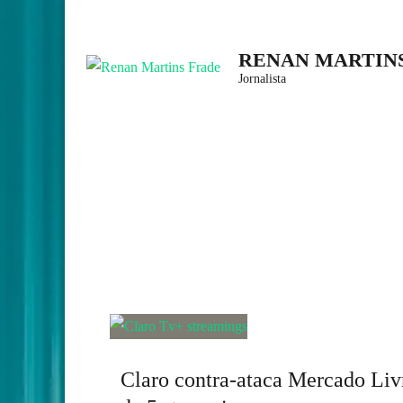
Skip
to
RENAN MARTIN
content
Jornalista
(Press
Enter)
Claro contra-ataca Mercado Liv