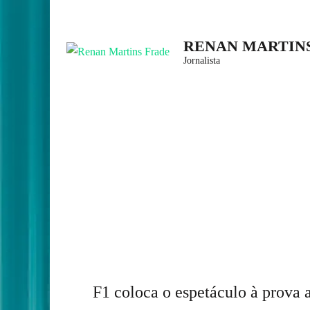
Skip
to
RENAN MARTIN
content
Jornalista
(Press
Enter)
F1 coloca o espetáculo à prova 